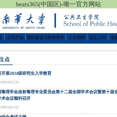
beats365(中国区)-唯一官方网站
伍
公司产品
团队建设与科学研究
人才招聘
员工工作
党
位点
司开展2024级研究生入学教育
024年09月21日
国毒理学会放射毒理专业委员会第十二届全国学术会议暨第十届
学术会议顺利召开
018年10月13日
验综合考试大纲