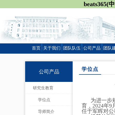
beats36
首页
关于我们
团队队伍
公司产品
团队
学位点
公司产品
研究生教育
为进一步规
学位点
育，
2024年
任于军晖对公
导师简介