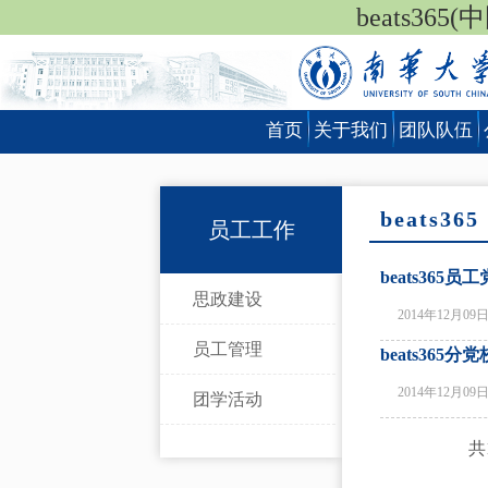
beats36
首页
关于我们
团队队伍
beats365
员工工作
beats36
思政建设
2014年12月09
员工管理
beats365
2014年12月09
团学活动
共