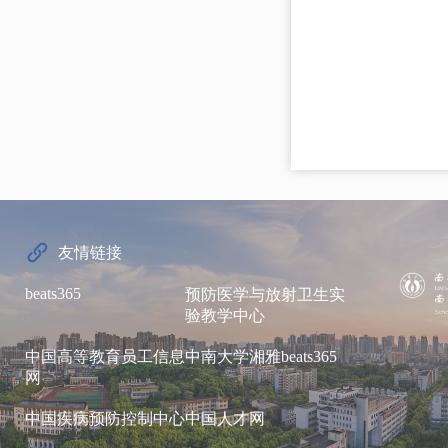
友情链接
beats365
预防医学与放射卫生实
验教学中心
中国高等教育员工信息
中南大学湘雅beats365
网
中国疾病预防控制中心
中国人才网