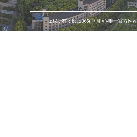
版权所有：beats365(中国区)-唯一官方网