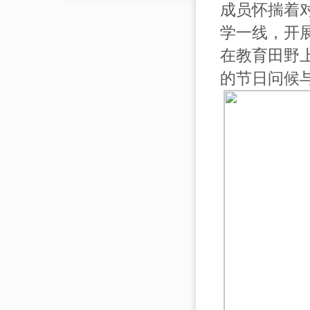
成员怀揣着
学一线，开
在教育田野
的节日问候