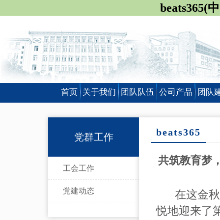
beats36
首页
关于我们
团队队伍
公司产品
团队
beats365
党群工作
共筑教育梦
工会工作
党建动态
在这金秋
悦地迎来了第