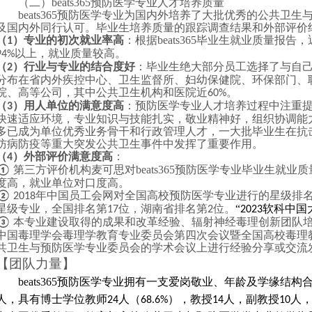
（二）beats365预防医学专业人才培养质量
beats365预防医学专业为国内外培养了大批优秀的公共卫
及国内外同行认可。毕业生培养质量的跟踪调查结果和外部评价
（
）专业的初次就业率高
：根据beats365毕业生就业质量报
1
以上，就业质量较高。
94%
（
）行业与专业的结合度好
：毕业生绝大部分员工选择了与自
2
分布在省内外疾控中心、卫生监督所、妇幼保健院、环保部门、
院、高等公司，其中公共卫生机构和医院近
。
60%
（
）用人单位的满意度高
：预防医学专业人才培养过程中注重
3
快速适应环境，专业知识与技能扎实，敬业精神好，组织协调能
多已成为单位优秀业务骨干和行政管理人才，一大批毕业生在抗
防病防疫等重大突发公共卫生事件中发挥了重要作用。
（
）外部评价满意度高
：
4
第三方评价机构麦可思对beats365预防医学专业毕业生就
①
度高，就业单位对口度高。
年中国员工会网对全国高校预防医学专业进行的星级排名结果
②
2018
星级专业，全国排名第
位，湖南省排名第
位。
“
软科中国
17
2
2023
本专业建设取得的成果和改革经验、辐射神经毒理创新团队培养经
③
中国毒理学会毒理学教育专业委员会第四次会议暨全国高校毒理
共卫生与预防医学专业委员会的学术会议上进行经验分享或交流
【团队力量】
beats365预防医学专业拥有一支爱岗敬业、年龄及学缘结
人，具有博士学位教师
人（
），教授
人，副教授
人
24
68.6%
14
10