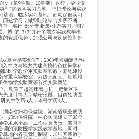
阶段（第
学期、
学期）返校，毕业设
9
10
类型
的教学实习基地，坚持理论与实践
”
习基地、临床实习基地、妇幼保健实习
、问题学习，做到理论结合实践不断
节中，实行
部分专业课
生产实习
课程
“
+
+
硕、博
的
并行多层次实践教学模
”
“3+3”
自的资源优势，加强公司与疾病控制部
省双基合格实验室
”
，
2003
年被确定为
“
中
中心被列入中央与地方共建高校特色优势学科
预防医学教学用实验室和教学基地建设
南省重点实验室、万级无菌室、细胞培
子生物学实验室等各类实验室近
全。购置了超高速离心机、定量
PCR
光光度计等大型精密仪器。目前预防医
士研究生学历
6
人，本科学历
3
人。
、湖南省妇幼保健院、湖南省职业病防
心、妇幼保健院、中心医院建立了
个
35
师学术水平高、工作认真负责，实习基
合理的预防医学实践教学基地；同时，
学基地的各项管理制度，加强实践教学