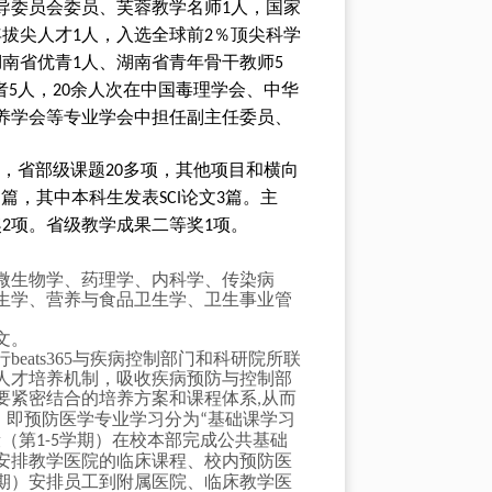
导委员会委员、芙蓉教学名师
人，国家
1
年拔尖人才
人，入选全球前
％顶尖科学
1
2
湖南省优青
人、湖南省青年骨干教师
1
5
者
人，
余人次在中国毒理学会、中华
5
20
养学会等专业学会中担任副主任委员、
，省部级课题
多项，其他项目和横向
20
多篇，其中本科生发表
论文
篇。主
SCI
3
奖
项。省级教学成果二等奖
项。
2
1
微生物学、药理学、内科学、传染病
生学、营养与食品卫生学、卫生事业管
文。
ats365与疾病控制部门和科研院所联
人才培养机制，吸收疾病预防与控制部
要紧密结合的培养方案和课程体系
从而
,
，即预防医学专业学习分为
基础课学习
“
段（第
学期）在校本部完成公共基础
1-5
安排教学医院的临床课程、校内预防医
期）安排员工到附属医院、临床教学医