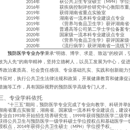
获公共卫生专业硕士（
）学位
年
MPH
2014
年
获疾病控制评价研究中心衡阳市重
2016
年
获得湖南省重点实验室
2019
年
湖南省一流本科专业建设点专业
2019
年
《营养与食品卫生学》获评湖南省
2019
年
普通高等公司第二学士学位备案专
2020
年
国家级一流本科专业建设点专业
2020
年
《营养与食品卫生学》获评国家级
2020
年
《流行病学》获评湖南省一流线下
2020
预防医学专业办学
秉承“明德、博学、求是、致远”的校训，
敢为人先”的南华精神，坚持立德树人，以员工发展为中心，促
养政治素质高、社会责任感强、专业基础扎实、实践和创新能力
件应对，执行公共卫生法律法规和政策，开展健康教育和健康促
措施等工作，具有国际视野的预防医学高级专门人才。
三、专业学科依托
十三五
期间，预防医学专业完成了专业向教学、科研并举
“
”
湖南省重点实验室，湖南省、国家级一流本科专业建设点，建设
专业自
年开始招生培养研究生，
年获得预防医学二级学
1993
1999
获得公共卫生与预防医学一级学科硕士学位授权点和基础医学一
授权点，
年获得公共卫生硕士（
）学位授予权。
2014
MPH