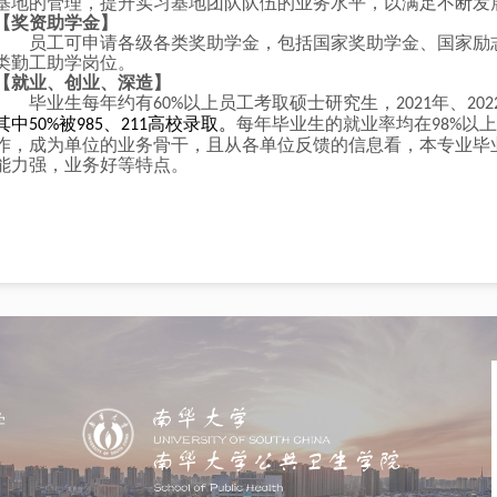
基地的管理，提升实习基地团队队伍的业务水平，以满足不断发
【奖资助学金】
员工可申请各级各类奖助学金，包括国家奖助学金、国家励志奖学
类勤工助学岗位。
【就业、创业、深造】
毕业生每年约有
以上员工考取硕士研究生，
年、
60%
2021
202
其中
被
、
高校录取。
每年毕业生的就业率均在
以上
50%
985
211
98%
作，成为单位的业务骨干，且从各单位反馈的信息看，本专业毕
能力强，业务好等特点。
学