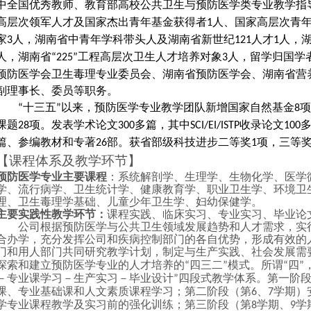
中
全国优秀教师、
教育部高校公共卫生与预防医学类专业教学指
高层次领军人才及国家杰出青年基金获得者
人、国家高层次青
1
家
人，
湖南省中青年学科带头人及湖南省新世纪
人才
人，
3
121
1
人，湖南省
工程高层次卫生人才培养对象
人，留学归国学
“225”
3
预防医学会卫生毒理专业委员会、湖南省预防医学会、湖南省营
副理事长、委员等职务。
十三五
以来，预防医学专业教学团队新增国家自然基金
项
“
”
8
课题
项。发表学术论文
多篇，其中
收录论文
28
300
SCI/EI/ISTP
100
篇、参编教材和专著
部。获省部级科技进步二等奖
项，三等
26
1
【课程体系及教学环节】
预防医学专业主要课程
：系统解剖学、生理学、生物化学、医学
学、流行病学、卫生统计学、健康教育学、职业卫生学、环境卫
理、卫生毒理学基础、儿童少年卫生学、妇幼保健学。
主要实践性教学环节：
课程实践、临床实习、专业实习、毕业论
公司根据预防医学与公共卫生领域发展趋势和人才需求，实行be
合办学，充分发挥公司和疾病控制部门的各自优势，形成有效的
门和用人部门共同研究教学计划，制定与生产实践、社会发展需
探索和建立预防医学专业的人才培养的
四三二
模式。所谓
四
“
”
“
”
－专业课学习－生产实习－毕业设计
四段式教学体系。第一阶
”
课、专业基础课和人文素质课程学习；第二阶段（第
、
学期）
6
7
学专业课程教学及实习前的强化训练；第三阶段（第
学期、
学
8
9