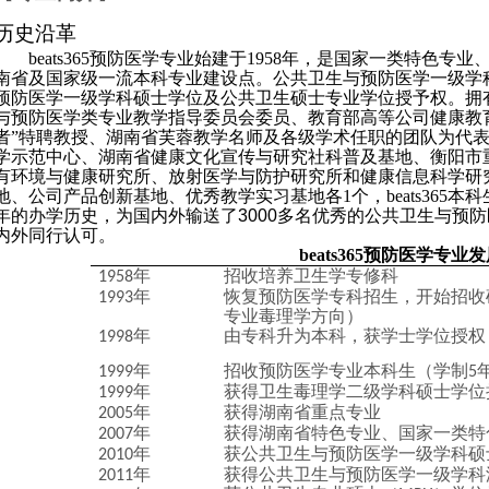
历史沿革
beats365预防医学专业始建于
1958
年，是国家一类特色专业
南省及国家级一流本科专业建设点。公共卫生与预防医学一级学
预防医学一级学科硕士学位及公共卫生硕士专业学位授予权。拥
与预防医学类专业教学指导委员会委员、教育部高等公司健康教
者
”
特聘教授、湖南省芙蓉教学名师及各级学术任职的团队为代
学示范中心、湖南省健康文化宣传与研究社科普及基地、衡阳市
有环境与健康研究所、放射医学与防护研究所和健康信息科学研
地、公司产品创新基地、优秀教学实习基地各
1
个，beats36
年的办学历史，为国内外输送了
3000
多名优秀的公共卫生与预防
内外同行认可。
beats365预防医学专业
年
招收培养卫生学专修科
1958
年
恢复预防医学专科招生，开始招收
1993
专业毒理学方向）
年
由专科升为本科，获学士学位授权
1998
年
招收预防医学专业本科生（学制
1999
5
年
获得卫生毒理学二级学科硕士学位
1999
年
获得湖南省重点专业
2005
年
获得湖南省特色专业、国家一类特
2007
年
获公共卫生与预防医学一级学科硕
2010
年
获得公共卫生与预防医学一级学科
2011