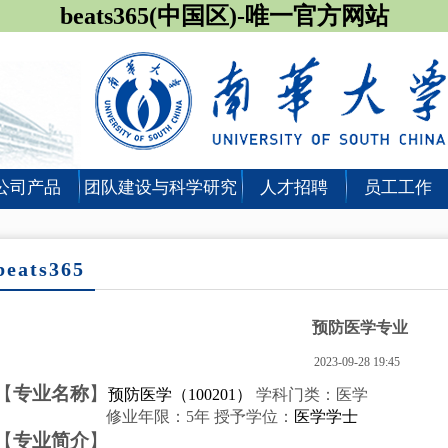
beats365(中国区)-唯一官方网站
公司产品
团队建设与科学研究
人才招聘
员工工作
beats365
预防医学专业
2023-09-28 19:45
【
专业名称
】
预防医学（
100201
）
学科门类：医学
修业年限：
5
年
授予学位：
医学学士
【
专业简介
】