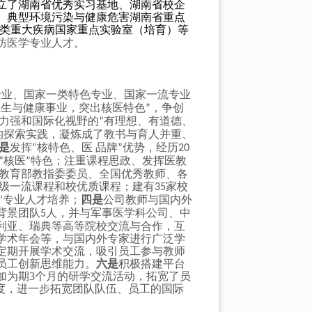
立了湖南省优秀实习基地、湖南省校企
、典型环境污染与健康危害湖南省重点
类重大疾病国家重点实验室（培育）等
防医学专业人才。
专业、国家一类特色专业、国家一流专业
卫生与健康事业，突出核医特色
，争创
”
能力强和国际化视野的
有理想、有道德、
“
的探索实践，凝炼成了教书与育人并重、
是
发挥
核特色、医 品牌
优势，经历
“
”
20
核医
特色；注重课程思政、发挥医教
“
”
教育部教指委委员、全国优秀教师、各
省级一流课程和校优质课程；建有
家校
35
专业人才培养；
四是
公司教师与国内外
”
背景团队
人，并与军事医学科公司、中
5
利亚、瑞典等高等院校交流与合作，互
学术年会等，与国内外专家进行广泛学
定期开展学术交流，吸引员工参与教师
员工创新思维能力。
六是
积极搭建平台
加为期
3
个月的研学交流活动，拓宽了员
度，进一步拓宽团队队伍、员工的国际