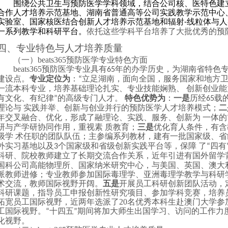
围绕公共卫生与预防医学学科领域，结合公司核、医特色建
合作人才培养示范基地、湖南省普通高等公司实践教学示范中心
实验室、国家核医结合创新人才培养示范基地和辐射
线粒体与人
-
一系列教学和科研平台。
依托这些学科平台培养了大批优秀的预
四、专业特色与人才培养质量
（一）beats365预防医学专业特色方面
beats365预防医学专业具有
年的办学历史，为湖南省特色
65
建设点。
专业定位为
：
立足湖南，面向全国，服务国家和地方
“
一流本科专业，培养基础理论扎实、专业技能娴熟、 创新创业
有文化、有纪律
的高级专门人才。
特色优势为
：
一是
历经
载
”
65
理论与 实践并举、创新与创业并行的预防医学人才培养模式；
二
年交叉融合、优化，形成了融理论、实践、服务、创新为 一体的
研与产学研协同作用，重视素 质教育；
三是
优化育人条件，有含
级学 术任职的团队队伍；主参编系列教材，建有一批国家级、
外实习基地以及
个国家级和省级创新实践平台等，保障 了
四有
3
“
科研、院校教师建立了长期交流合作关系，近年引进有国外留学
国科公司高能物理所、国家纳米研究中心，与美国、英国、澳大
派教师进修；专业教师参加国际毒理学、亚洲毒理学教学与科研
术交流，教师国际视野开阔。
五是
开展员工科研创新团队活动，
科研课题，指导员工申报创新性研究项目、参加学科竞赛，培养
拓宽员工国际视野，近两年选派了
20
名优秀本科生赴澳门大学参
工国际视野。
十四五
期间将加大师生出国学习、访问的工作力
“
”
化视野。