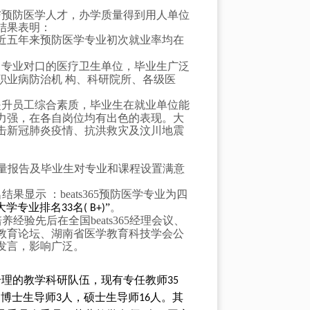
生与预防医学人才，办学质量得到用人单位
结果表明：
告，近五年来预防医学专业初次就业率均在
己专业对口的医疗卫生单位，毕业生广泛
职业病防治机 构、科研院所、各级医
提升员工综合素质，毕业生在就业单位能
力强，在各自岗位均有出色的表现。大
击新冠肺炎疫情、抗洪救灾及汶川地震
业质量报告及毕业生对专业和课程设置满意
显示 ：beats365预防医学专业为四
大学专业排名
名
”
。
33
( B+)
验先后在全国beats365经理会议、
教育论坛、湖南省医学教育科技学会公
发言，影响广泛。
构合理的教学科研队伍，现有专任教师
35
，博士生导师
人，硕士生导师
人。其
3
16