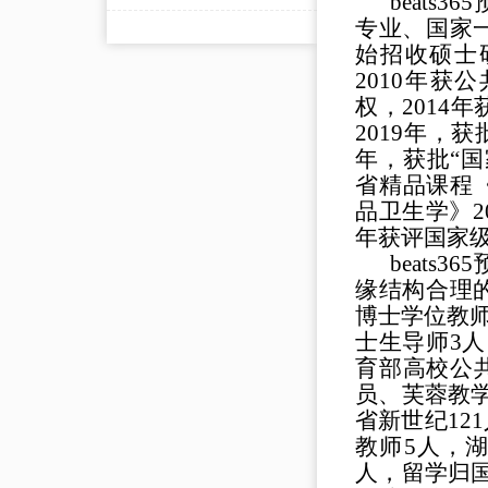
beats365
专业、国家
始招收
硕士
2010
年
获公
权
，
2014
年
2019
年，获
年，获批
“
国
省精品课程
品卫生学》
2
年获评
国家
beats365
缘结构合理
博士学位教
士生导师
3
人
育部高校公
员
、
芙蓉教
省新世纪
121
教师
5
人，
人，
留学归