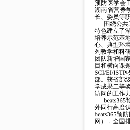
预防医学会
湖南省营养
长、委员等
围绕公共
特色建立了
培养示范基
心
、
典型环
列教学和科
团队新增国
目和横向课
SCI/EI/ISTP
部。获省部
学成果二等
访问的工作
beats365
外同行
高度
beats36
网
）
，全国