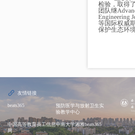
检验
，取得
团队继
Advanc
Engineering J
等国际
权威
保护生态环
友情链接
beats365
预防医学与放射卫生实
验教学中心
中国高等教育员工信息
中南大学湘雅beats365
网