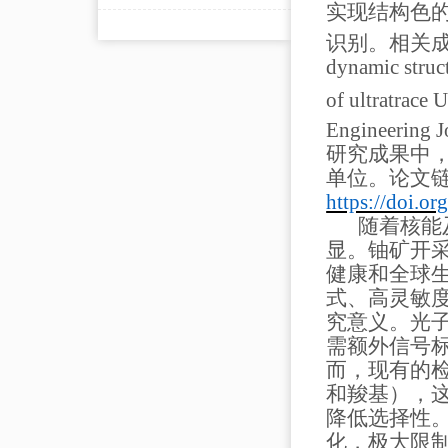
实现结构色
识别。
相关
dynamic struct
of ultratrace 
Engineering J
研究成果中
单位。
论文
https://doi.o
随着核能
显。铀矿开
健康和全球
式、高灵敏
究意义。光
需额外信号
而，现有的
和羧基），
降低选择性
化，极大限