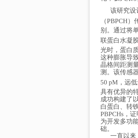
该研究设
（
PBPCH
）
别。通过将
联蛋白水凝
光时，蛋白
这种膨胀导
晶格间距测
测。该传感
50 pM
，远低
具有优异的
成功构建了
白蛋白、转
PBPCHs
，证
为开发多功
础。
一直以来